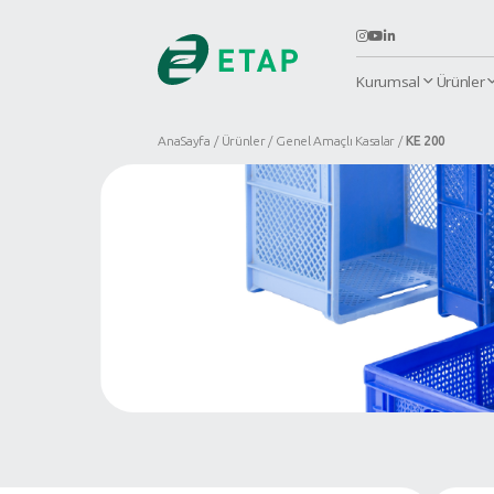
K
AnaSayfa
Ürünler
Genel Amaçlı Ka