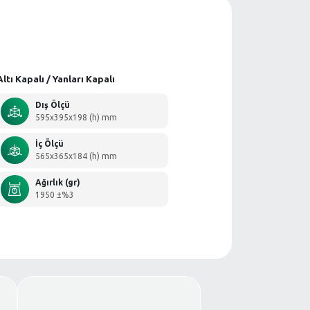
ar
Altı Kapalı / Yanla
Dış Ölçü
595x395x1
İç Ölçü