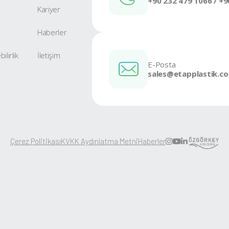
KE 810
Ürüne Git