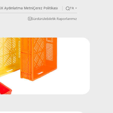
KVKK Aydınlatma Me
im