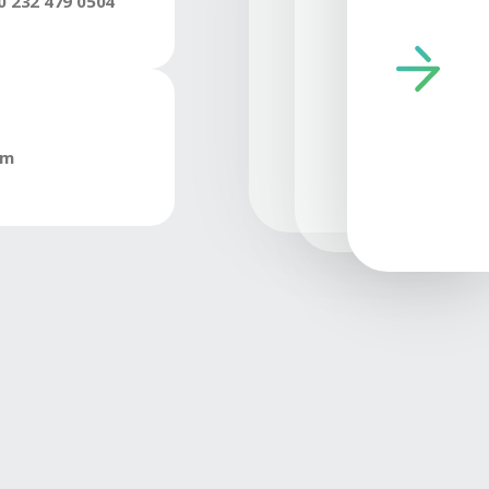
KE 100
KEE 1502
Ürüne Git
İletişim