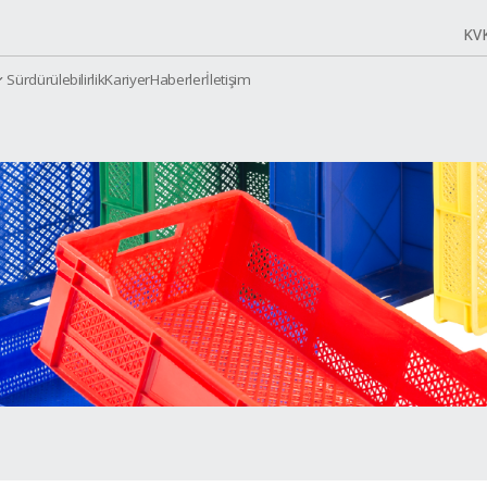
Sürdürülebilirlik
Kariyer
Haberler
İletiş
urumsal
Ürünler
salar
KE 200