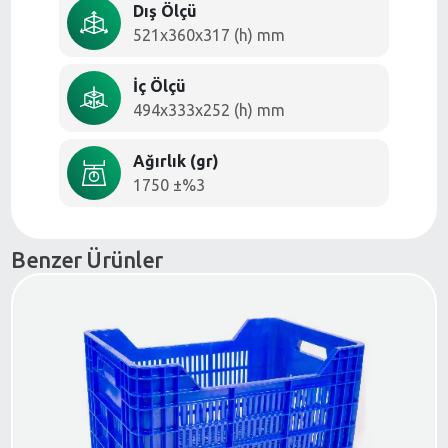
Dış Ölçü
521x360x317 (h) mm
İç Ölçü
494x333x252 (h) mm
Ağırlık (gr)
1750 ±%3
Benzer Ürünler