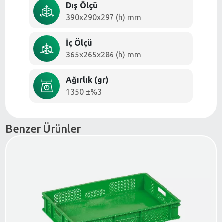
Dış Ölçü
390x290x297 (h) mm
İç Ölçü
365x265x286 (h) mm
Ağırlık (gr)
1350 ±%3
Benzer Ürünler